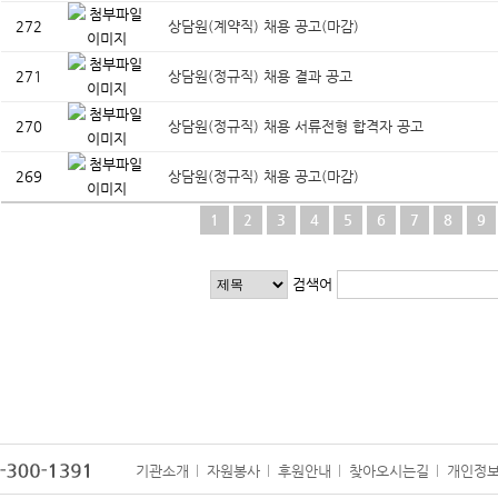
272
상담원(계약직) 채용 공고(마감)
271
상담원(정규직) 채용 결과 공고
270
상담원(정규직) 채용 서류전형 합격자 공고
269
상담원(정규직) 채용 공고(마감)
1
2
3
4
5
6
7
8
9
검색어
기관소개
자원봉사
후원안내
찾아오시는길
개인정